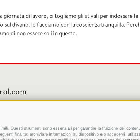
iornata di lavoro, ci togliamo gli stivali per indossare le
 o sul divano, lo facciamo con la coscienza tranquilla. Pe
amo di non essere soli in questo.
rol.com
icole dell'Alto Adige Soc. Agricola Coop.
alia
mili. Questi strumenti sono essenziali per garantire la fruizione dei contenut
guenti finalità: archiviare informazioni su dispositivo e/o accedervi, utilizzare