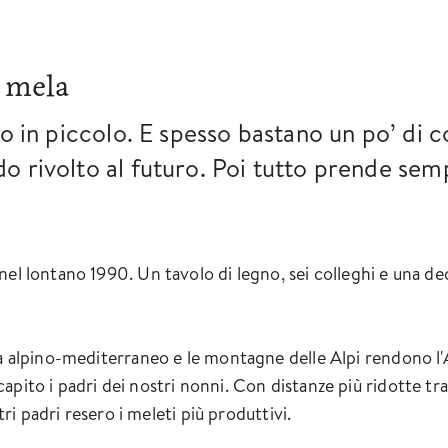
a mela
no in piccolo. E spesso bastano un po’ di 
o rivolto al futuro. Poi tutto prende sem
nel lontano 1990. Un tavolo di legno, sei colleghi e una d
ma alpino-mediterraneo e le montagne delle Alpi rendono l'A
pito i padri dei nostri nonni. Con distanze più ridotte tra 
stri padri resero i meleti più produttivi.