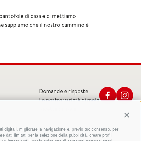
 pantofole di casa e ci mettiamo
rché sappiamo che il nostro cammino è
Domande e risposte
Le nostre varietá di mele
Ricette di mele
Continu
i digitali, migliorare la navigazione e, previo tuo consenso, per
 dati limitati per la selezione della pubblicità, creare profili