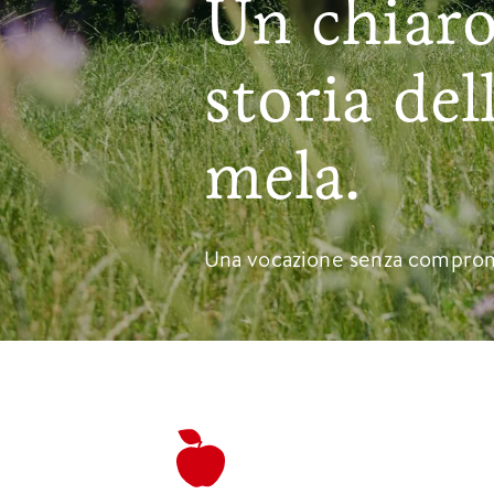
Un chiaro 
storia del
mela.
Una vocazione senza compro