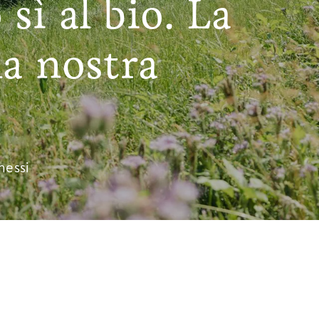
sì al bio. La
la nostra
messi