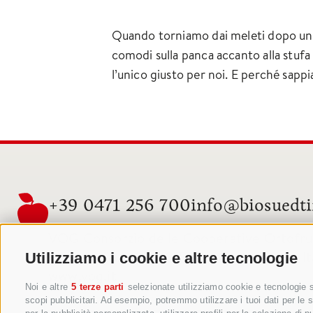
Quando torniamo dai meleti dopo una g
comodi sulla panca accanto alla stufa
l’unico giusto per noi. E perché sappi
+39 0471 256 700
info@biosuedti
VOG Consorzio delle Cooperative Ortofrutt
Via Jakobi 1A, 39018 Terlano, Alto Adige, It
Utilizziamo i cookie e altre tecnologie
www.vog.it
Noi e altre
5 terze parti
selezionate utilizziamo cookie e tecnologie si
scopi pubblicitari. Ad esempio, potremmo utilizzare i tuoi dati per le se