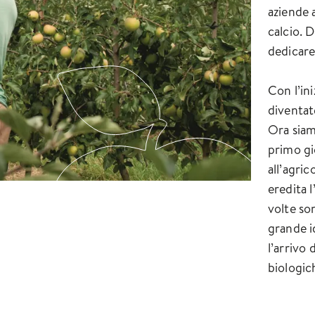
aziende 
calcio. 
dedicare 
Con l’in
diventat
Ora siam
primo gio
all’agric
eredita l
volte son
grande i
l’arrivo 
biologic