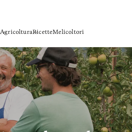
Agricoltura
Ricette
Melicoltori