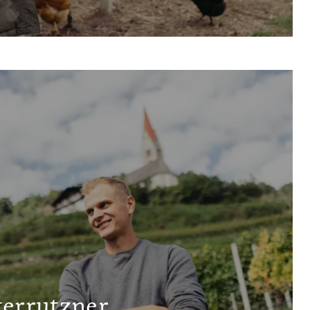
terrutzner.