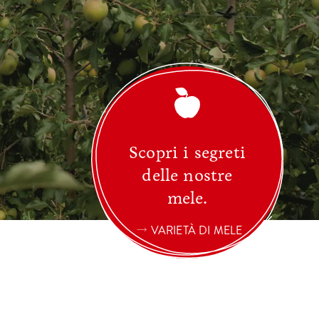
Scopri i segreti
delle nostre
mele.
VARIETÀ DI MELE