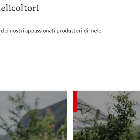
elicoltori
 dei nostri appassionati produttori di mele.