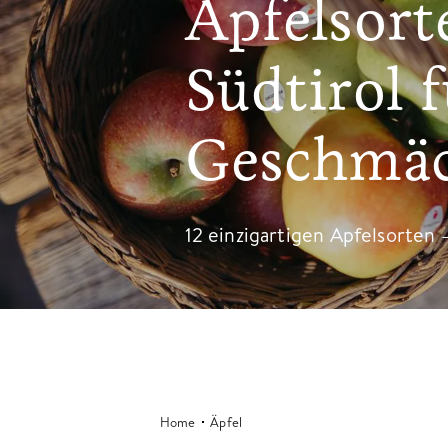
Apfelsort
Südtirol f
Geschmäc
12 einzigartigen Apfelsorten 
Home
Äpfel