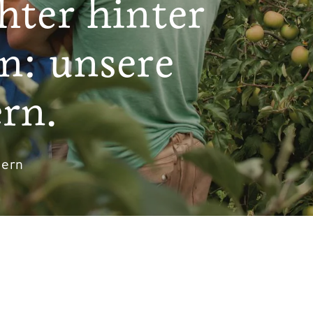
hter hinter
n: unsere
rn.
uern