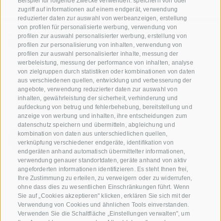
Beispiel für folgende Zwecke verwenden: speichern von oder
zugriff auf informationen auf einem endgerät, verwendung
reduzierter daten zur auswahl von werbeanzeigen, erstellung
von profilen für personalisierte werbung, verwendung von
profilen zur auswahl personalisierter werbung, erstellung von
profilen zur personalisierung von inhalten, verwendung von
+39 0471 256 700
profilen zur auswahl personalisierter inhalte, messung der
werbeleistung, messung der performance von inhalten, analyse
info@biosuedtirol.com
von zielgruppen durch statistiken oder kombinationen von daten
aus verschiedenen quellen, entwicklung und verbesserung der
angebote, verwendung reduzierter daten zur auswahl von
Verband der Südtiroler Obstgenossenschaften
inhalten, gewährleistung der sicherheit, verhinderung und
Jakobistraße 1A, 39018 Terlan, Südtirol, Italien
aufdeckung von betrug und fehlerbehebung, bereitstellung und
anzeige von werbung und inhalten, ihre entscheidungen zum
www.vog.it
datenschutz speichern und übermitteln, abgleichung und
kombination von daten aus unterschiedlichen quellen,
verknüpfung verschiedener endgeräte, identifikation von
endgeräten anhand automatisch übermittelter informationen,
Fragen & Antworten
verwendung genauer standortdaten, geräte anhand von aktiv
angeforderten informationen identifizieren. Es steht Ihnen frei,
Unsere Apfelsorten
Ihre Zustimmung zu erteilen, zu verweigern oder zu widerrufen,
Apfelrezepte
ohne dass dies zu wesentlichen Einschränkungen führt. Wenn
Sie auf „Cookies akzeptieren" klicken, erklären Sie sich mit der
Verwendung von Cookies und ähnlichen Tools einverstanden.
Verwenden Sie die Schaltfläche „Einstellungen verwalten", um