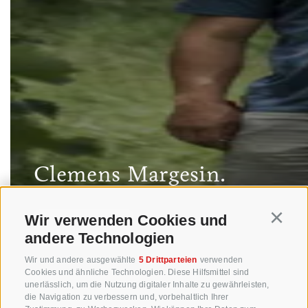
Clemens Margesin.
Wir verwenden Cookies und
Continu
WEITERLESEN
andere Technologien
Wir und andere ausgewählte
5 Drittparteien
verwenden
Cookies und ähnliche Technologien. Diese Hilfsmittel sind
unerlässlich, um die Nutzung digitaler Inhalte zu gewährleisten,
die Navigation zu verbessern und, vorbehaltlich Ihrer