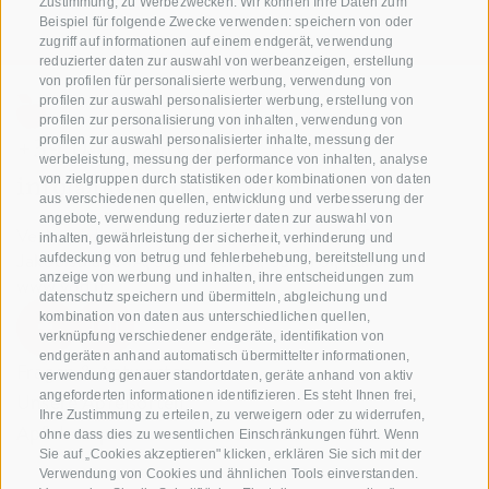
Zustimmung, zu Werbezwecken. Wir können Ihre Daten zum
Beispiel für folgende Zwecke verwenden: speichern von oder
zugriff auf informationen auf einem endgerät, verwendung
reduzierter daten zur auswahl von werbeanzeigen, erstellung
von profilen für personalisierte werbung, verwendung von
profilen zur auswahl personalisierter werbung, erstellung von
profilen zur personalisierung von inhalten, verwendung von
+39 0471 256 700
profilen zur auswahl personalisierter inhalte, messung der
werbeleistung, messung der performance von inhalten, analyse
info@biosuedtirol.com
von zielgruppen durch statistiken oder kombinationen von daten
aus verschiedenen quellen, entwicklung und verbesserung der
angebote, verwendung reduzierter daten zur auswahl von
Verband der Südtiroler Obstgenossenschaften
inhalten, gewährleistung der sicherheit, verhinderung und
Jakobistraße 1A, 39018 Terlan, Südtirol, Italien
aufdeckung von betrug und fehlerbehebung, bereitstellung und
anzeige von werbung und inhalten, ihre entscheidungen zum
www.vog.it
datenschutz speichern und übermitteln, abgleichung und
kombination von daten aus unterschiedlichen quellen,
verknüpfung verschiedener endgeräte, identifikation von
endgeräten anhand automatisch übermittelter informationen,
Fragen & Antworten
verwendung genauer standortdaten, geräte anhand von aktiv
angeforderten informationen identifizieren. Es steht Ihnen frei,
Unsere Apfelsorten
Ihre Zustimmung zu erteilen, zu verweigern oder zu widerrufen,
Apfelrezepte
ohne dass dies zu wesentlichen Einschränkungen führt. Wenn
Sie auf „Cookies akzeptieren" klicken, erklären Sie sich mit der
Verwendung von Cookies und ähnlichen Tools einverstanden.