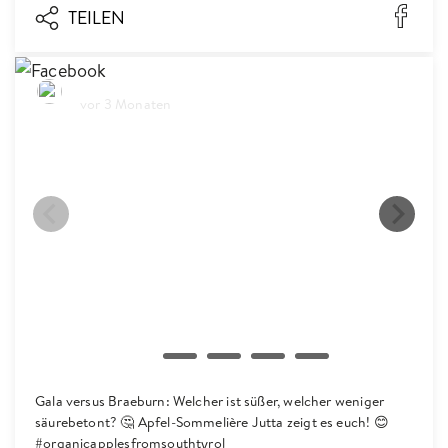
TEILEN
Biosüdtirol
vor 3 Monaten
Gala versus Braeburn: Welcher ist süßer, welcher weniger
säurebetont? 🤔 Apfel-Sommelière Jutta zeigt es euch! 😊
#organicapplesfromsouthtyrol