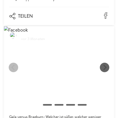
TEILEN
Biosüdtirol
vor 3 Monaten
Facebook
Twitter
LinkedIn
Email
Whatsapp
Gala versus Braeburn: Welcher ist süßer, welcher weniger