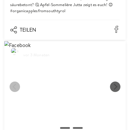
säurebetont? 🤔 Apfel-Sommelière Jutta zeigt es euch! 😊
#organicapplesfromsouthtyrol
TEILEN
Biosüdtirol
vor 3 Monaten