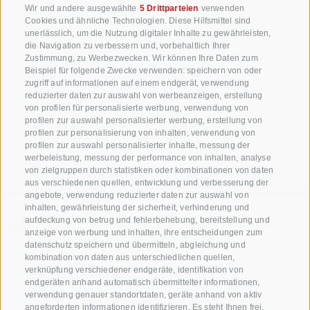
TEILEN
Wir und andere ausgewählte
5 Drittparteien
verwenden
Cookies und ähnliche Technologien. Diese Hilfsmittel sind
unerlässlich, um die Nutzung digitaler Inhalte zu gewährleisten,
die Navigation zu verbessern und, vorbehaltlich Ihrer
Zustimmung, zu Werbezwecken. Wir können Ihre Daten zum
WEITERE EINTRÄGE LADEN...
Beispiel für folgende Zwecke verwenden: speichern von oder
zugriff auf informationen auf einem endgerät, verwendung
reduzierter daten zur auswahl von werbeanzeigen, erstellung
von profilen für personalisierte werbung, verwendung von
profilen zur auswahl personalisierter werbung, erstellung von
profilen zur personalisierung von inhalten, verwendung von
profilen zur auswahl personalisierter inhalte, messung der
werbeleistung, messung der performance von inhalten, analyse
von zielgruppen durch statistiken oder kombinationen von daten
aus verschiedenen quellen, entwicklung und verbesserung der
angebote, verwendung reduzierter daten zur auswahl von
inhalten, gewährleistung der sicherheit, verhinderung und
aufdeckung von betrug und fehlerbehebung, bereitstellung und
anzeige von werbung und inhalten, ihre entscheidungen zum
+39 0471 256 700
datenschutz speichern und übermitteln, abgleichung und
kombination von daten aus unterschiedlichen quellen,
info@biosuedtirol.com
verknüpfung verschiedener endgeräte, identifikation von
endgeräten anhand automatisch übermittelter informationen,
verwendung genauer standortdaten, geräte anhand von aktiv
Verband der Südtiroler Obstgenossenschaften
angeforderten informationen identifizieren. Es steht Ihnen frei,