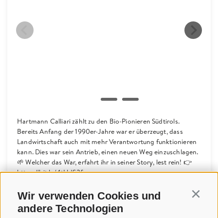
Hartmann Calliari zählt zu den Bio-Pionieren Südtirols.
Bereits Anfang der 1990er-Jahre war er überzeugt, dass
Landwirtschaft auch mit mehr Verantwortung funktionieren
kann. Dies war sein Antrieb, einen neuen Weg einzuschlagen.
🌱 Welcher das War, erfahrt ihr in seiner Story, lest rein! 👉
https://bit.ly/4tHdS3f
#organicapplesfromsouthtyrol
Wir verwenden Cookies und
Continu
andere Technologien