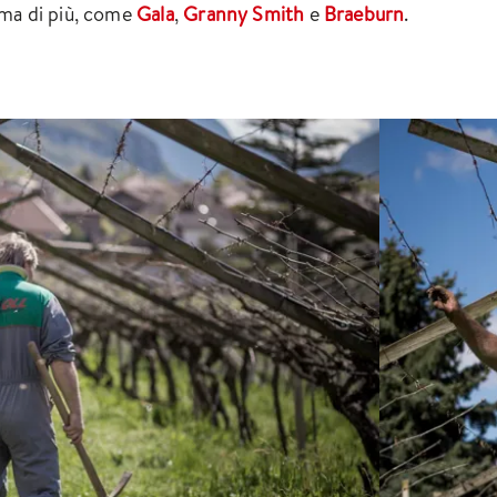
ama di più, come
Gala
,
Granny Smith
e
Braeburn
.