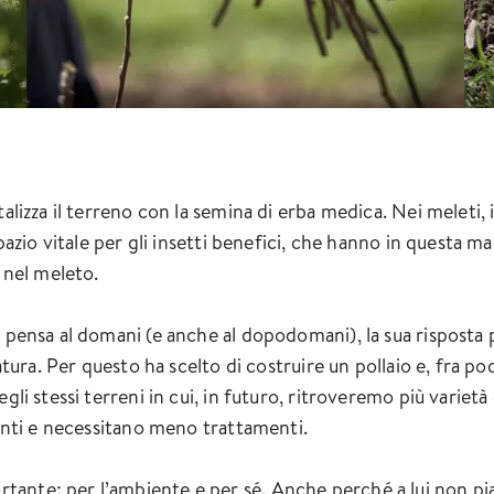
talizza il terreno con la semina di erba medica. Nei meleti,
spazio vitale per gli insetti benefici, che hanno in questa ma
i nel meleto.
 pensa al domani (e anche al dopodomani), la sua risposta pe
latura. Per questo ha scelto di costruire un pollaio e, fra p
egli stessi terreni in cui, in futuro, ritroveremo più variet
tenti e necessitano meno trattamenti.
ante: per l’ambiente e per sé. Anche perché a lui non piac