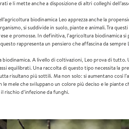
parati e li mette anche a disposizione di altri colleghi dell’a
 dell’agricoltura biodinamica Leo apprezza anche la propens
anismo, si suddivide in suolo, piante e animali. Tra questi t
 e promosse. In definitiva, l’agricoltura biodinamica si p
. E questo rappresenta un pensiero che affascina da sempre 
biodinamica. A livello di coltivazioni, Leo prova di tutto.
ssi equilibrati. Una raccolta di questo tipo necessita la p
utta risultano più sottili. Ma non solo: si aumentano così l’
Con le mele che sviluppano un colore più deciso e le piante
il rischio d’infezione da funghi.