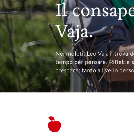
Il consap
Vaja.
Nei meleti, Leo Vaja ritrova d
tempo per pensare. Riflette 
crescere: tanto a livello pers