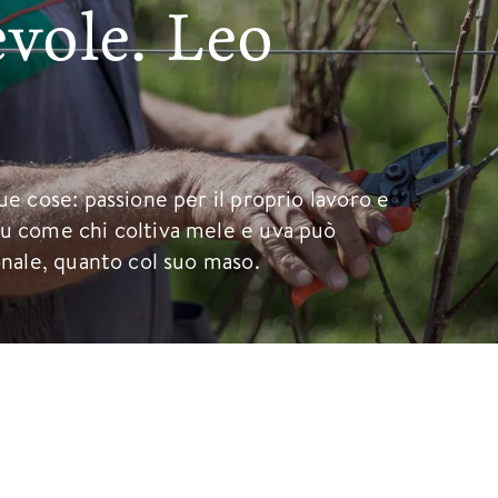
evole. Leo
ue cose: passione per il proprio lavoro e
su come chi coltiva mele e uva può
onale, quanto col suo maso.