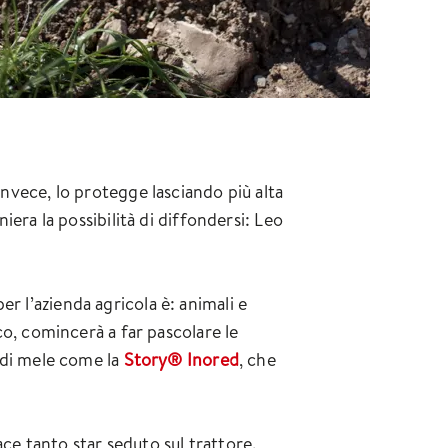
 invece, lo protegge lasciando più alta
niera la possibilità di diffondersi: Leo
r l’azienda agricola è: animali e
oco, comincerà a far pascolare le
à di mele come la
Story® Inored
, che
e tanto star seduto sul trattore.