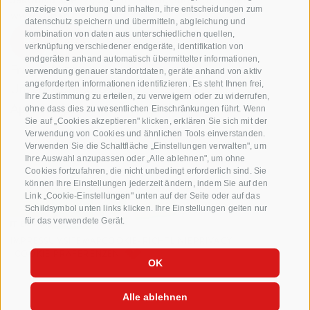
anzeige von werbung und inhalten, ihre entscheidungen zum
www.vog.it
datenschutz speichern und übermitteln, abgleichung und
kombination von daten aus unterschiedlichen quellen,
verknüpfung verschiedener endgeräte, identifikation von
endgeräten anhand automatisch übermittelter informationen,
Fragen & Antworten
verwendung genauer standortdaten, geräte anhand von aktiv
angeforderten informationen identifizieren. Es steht Ihnen frei,
Unsere Apfelsorten
Ihre Zustimmung zu erteilen, zu verweigern oder zu widerrufen,
Apfelrezepte
ohne dass dies zu wesentlichen Einschränkungen führt. Wenn
Sie auf „Cookies akzeptieren" klicken, erklären Sie sich mit der
Verwendung von Cookies und ähnlichen Tools einverstanden.
Verwenden Sie die Schaltfläche „Einstellungen verwalten", um
Ihre Auswahl anzupassen oder „Alle ablehnen", um ohne
Cookies fortzufahren, die nicht unbedingt erforderlich sind. Sie
können Ihre Einstellungen jederzeit ändern, indem Sie auf den
Link „Cookie-Einstellungen" unten auf der Seite oder auf das
Schildsymbol unten links klicken. Ihre Einstellungen gelten nur
für das verwendete Gerät.
IMPRESSUM
SITEMAP
COOKIE-RICHTLINIE
PRIVACY
COOKIE PRÄFERENZEN
OK
Alle ablehnen