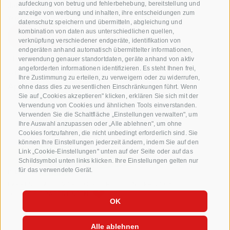
Jakobistraße 1A, 39018 Terlan, Südtirol, Italien
aufdeckung von betrug und fehlerbehebung, bereitstellung und
anzeige von werbung und inhalten, ihre entscheidungen zum
www.vog.it
datenschutz speichern und übermitteln, abgleichung und
kombination von daten aus unterschiedlichen quellen,
verknüpfung verschiedener endgeräte, identifikation von
endgeräten anhand automatisch übermittelter informationen,
Fragen & Antworten
verwendung genauer standortdaten, geräte anhand von aktiv
angeforderten informationen identifizieren. Es steht Ihnen frei,
Unsere Apfelsorten
Ihre Zustimmung zu erteilen, zu verweigern oder zu widerrufen,
Apfelrezepte
ohne dass dies zu wesentlichen Einschränkungen führt. Wenn
Sie auf „Cookies akzeptieren" klicken, erklären Sie sich mit der
Verwendung von Cookies und ähnlichen Tools einverstanden.
Verwenden Sie die Schaltfläche „Einstellungen verwalten", um
Ihre Auswahl anzupassen oder „Alle ablehnen", um ohne
Cookies fortzufahren, die nicht unbedingt erforderlich sind. Sie
können Ihre Einstellungen jederzeit ändern, indem Sie auf den
Link „Cookie-Einstellungen" unten auf der Seite oder auf das
Schildsymbol unten links klicken. Ihre Einstellungen gelten nur
für das verwendete Gerät.
IMPRESSUM
SITEMAP
COOKIE-RICHTLINIE
PRIVACY
COOKIE PRÄFERENZEN
OK
Alle ablehnen