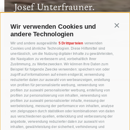
Josef Unterfrauner.
Wir verwenden Cookies und
Continu
WEITERLESEN
andere Technologien
Wir und andere ausgewählte
5 Drittparteien
verwenden
Cookies und ähnliche Technologien. Diese Hilfsmittel sind
unerlässlich, um die Nutzung digitaler Inhalte zu gewährleisten,
die Navigation zu verbessern und, vorbehaltlich Ihrer
Zustimmung, zu Werbezwecken. Wir können Ihre Daten zum
Beispiel für folgende Zwecke verwenden: speichern von oder
zugriff auf informationen auf einem endgerät, verwendung
reduzierter daten zur auswahl von werbeanzeigen, erstellung
von profilen für personalisierte werbung, verwendung von
profilen zur auswahl personalisierter werbung, erstellung von
profilen zur personalisierung von inhalten, verwendung von
+39 0471 256 700
profilen zur auswahl personalisierter inhalte, messung der
werbeleistung, messung der performance von inhalten, analyse
info@biosuedtirol.com
von zielgruppen durch statistiken oder kombinationen von daten
aus verschiedenen quellen, entwicklung und verbesserung der
angebote, verwendung reduzierter daten zur auswahl von
Verband der Südtiroler Obstgenossenschaften
inhalten, gewährleistung der sicherheit, verhinderung und