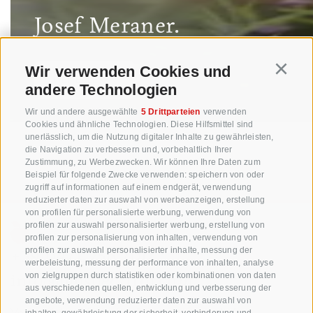
Josef Meraner.
Wir verwenden Cookies und
Continu
WEITERLESEN
andere Technologien
Wir und andere ausgewählte
5 Drittparteien
verwenden
Cookies und ähnliche Technologien. Diese Hilfsmittel sind
unerlässlich, um die Nutzung digitaler Inhalte zu gewährleisten,
die Navigation zu verbessern und, vorbehaltlich Ihrer
Zustimmung, zu Werbezwecken. Wir können Ihre Daten zum
Beispiel für folgende Zwecke verwenden: speichern von oder
zugriff auf informationen auf einem endgerät, verwendung
reduzierter daten zur auswahl von werbeanzeigen, erstellung
von profilen für personalisierte werbung, verwendung von
profilen zur auswahl personalisierter werbung, erstellung von
profilen zur personalisierung von inhalten, verwendung von
+39 0471 256 700
profilen zur auswahl personalisierter inhalte, messung der
werbeleistung, messung der performance von inhalten, analyse
info@biosuedtirol.com
von zielgruppen durch statistiken oder kombinationen von daten
aus verschiedenen quellen, entwicklung und verbesserung der
angebote, verwendung reduzierter daten zur auswahl von
Verband der Südtiroler Obstgenossenschaften