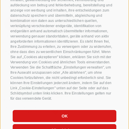
inhalten, gewährleistung der sicherheit, verhinderung und
Jakobistraße 1A, 39018 Terlan, Südtirol, Italien
aufdeckung von betrug und fehlerbehebung, bereitstellung und
anzeige von werbung und inhalten, ihre entscheidungen zum
www.vog.it
datenschutz speichern und übermitteln, abgleichung und
kombination von daten aus unterschiedlichen quellen,
verknüpfung verschiedener endgeräte, identifikation von
endgeräten anhand automatisch übermittelter informationen,
Fragen & Antworten
verwendung genauer standortdaten, geräte anhand von aktiv
angeforderten informationen identifizieren. Es steht Ihnen frei,
Unsere Apfelsorten
Ihre Zustimmung zu erteilen, zu verweigern oder zu widerrufen,
Apfelrezepte
ohne dass dies zu wesentlichen Einschränkungen führt. Wenn
Sie auf „Cookies akzeptieren" klicken, erklären Sie sich mit der
Verwendung von Cookies und ähnlichen Tools einverstanden.
Verwenden Sie die Schaltfläche „Einstellungen verwalten", um
Ihre Auswahl anzupassen oder „Alle ablehnen", um ohne
Cookies fortzufahren, die nicht unbedingt erforderlich sind. Sie
können Ihre Einstellungen jederzeit ändern, indem Sie auf den
Link „Cookie-Einstellungen" unten auf der Seite oder auf das
Schildsymbol unten links klicken. Ihre Einstellungen gelten nur
für das verwendete Gerät.
IMPRESSUM
SITEMAP
COOKIE-RICHTLINIE
PRIVACY
COOKIE PRÄFERENZEN
OK