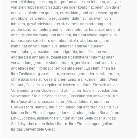
werbeleistung, messung der performance von inhalten, analyse
info@biosuedtirol.com
von zielgruppen durch statistiken oder kombinationen von daten
aus verschiedenen quellen, entwicklung und verbesserung der
angebote, verwendung reduzierter daten zur auswahl von
Verband der Südtiroler Obstgenossenschaften
inhalten, gewährleistung der sicherheit, verhinderung und
Jakobistraße 1A, 39018 Terlan, Südtirol, Italien
aufdeckung von betrug und fehlerbehebung, bereitstellung und
anzeige von werbung und inhalten, ihre entscheidungen zum
www.vog.it
datenschutz speichern und übermitteln, abgleichung und
kombination von daten aus unterschiedlichen quellen,
verknüpfung verschiedener endgeräte, identifikation von
endgeräten anhand automatisch übermittelter informationen,
Fragen & Antworten
verwendung genauer standortdaten, geräte anhand von aktiv
angeforderten informationen identifizieren. Es steht Ihnen frei,
Unsere Apfelsorten
Ihre Zustimmung zu erteilen, zu verweigern oder zu widerrufen,
Apfelrezepte
ohne dass dies zu wesentlichen Einschränkungen führt. Wenn
Sie auf „Cookies akzeptieren" klicken, erklären Sie sich mit der
Verwendung von Cookies und ähnlichen Tools einverstanden.
Verwenden Sie die Schaltfläche „Einstellungen verwalten", um
Ihre Auswahl anzupassen oder „Alle ablehnen", um ohne
Cookies fortzufahren, die nicht unbedingt erforderlich sind. Sie
können Ihre Einstellungen jederzeit ändern, indem Sie auf den
Link „Cookie-Einstellungen" unten auf der Seite oder auf das
Schildsymbol unten links klicken. Ihre Einstellungen gelten nur
für das verwendete Gerät.