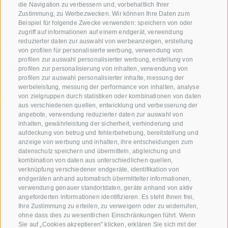
die Navigation zu verbessern und, vorbehaltlich Ihrer
Zustimmung, zu Werbezwecken. Wir können Ihre Daten zum
Beispiel für folgende Zwecke verwenden: speichern von oder
zugriff auf informationen auf einem endgerät, verwendung
reduzierter daten zur auswahl von werbeanzeigen, erstellung
von profilen für personalisierte werbung, verwendung von
profilen zur auswahl personalisierter werbung, erstellung von
profilen zur personalisierung von inhalten, verwendung von
+39 0471 256 700
profilen zur auswahl personalisierter inhalte, messung der
werbeleistung, messung der performance von inhalten, analyse
info@biosuedtirol.com
von zielgruppen durch statistiken oder kombinationen von daten
aus verschiedenen quellen, entwicklung und verbesserung der
angebote, verwendung reduzierter daten zur auswahl von
Verband der Südtiroler Obstgenossenschaften
inhalten, gewährleistung der sicherheit, verhinderung und
Jakobistraße 1A, 39018 Terlan, Südtirol, Italien
aufdeckung von betrug und fehlerbehebung, bereitstellung und
anzeige von werbung und inhalten, ihre entscheidungen zum
www.vog.it
datenschutz speichern und übermitteln, abgleichung und
kombination von daten aus unterschiedlichen quellen,
verknüpfung verschiedener endgeräte, identifikation von
endgeräten anhand automatisch übermittelter informationen,
Fragen & Antworten
verwendung genauer standortdaten, geräte anhand von aktiv
angeforderten informationen identifizieren. Es steht Ihnen frei,
Unsere Apfelsorten
Ihre Zustimmung zu erteilen, zu verweigern oder zu widerrufen,
Apfelrezepte
ohne dass dies zu wesentlichen Einschränkungen führt. Wenn
Sie auf „Cookies akzeptieren" klicken, erklären Sie sich mit der