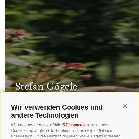
Stefan Gögele
Wir verwenden Cookies und
Continu
WEITERLESEN
andere Technologien
Wir und andere ausgewählte
5 Drittparteien
verwenden
Cookies und ähnliche Technologien. Diese Hilfsmittel sind
unerlässlich, um die Nutzung digitaler Inhalte zu gewährleisten,