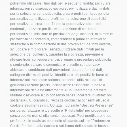
potremmo utilizzare i tuoi dati per le seguenti finalità: archiviare
informazioni su dispositivo e/o accedervi, utilizzare dati limitati
per la selezione della pubblicità, creare profili per la pubblicità
personalizzata, utilizzare profili per la selezione di pubblicità
personalizzata, creare profili per la personalizzazione dei
contenuti, utilizzare profili per la selezione di contenuti
personalizzati, misurare le prestazioni degli annunci, misurare le
+39 0471 256 700
prestazioni dei contenuti, comprendere il pubblico attraverso
statistiche o la combinazione di dati provenienti da fonti diverse,
info@biosuedtirol.com
sviluppare e migliorare i servizi, utilizzare dati limitati per la
selezione dei contenuti, garantire la sicurezza, prevenire e
VOG Consorzio delle Cooperative Ortofrutticole
rilevare frodi, correggere errori, erogare e presentare pubblicità
e contenuto, salvare e comunicare le scelte sulla privacy,
dell'Alto Adige Soc. Agricola Coop.
abbinare e combinare dati provenienti da altre fonti di dati,
Via Jakobi 1A, 39018 Terlano, Alto Adige, Italia
collegare diversi dispositivi, identificare i dispositivi in base alle
www.vog.it
informazioni trasmesse automaticamente, utilizzare dati di
geolocalizzazione precisi, riconoscere i dispositivi in base a
informazioni richieste attivamente. Puoi liberamente prestare,
rifiutare o revocare il tuo consenso senza incorrere in limitazioni
Domande e risposte
sostanziali. Cliccando su "Accetta cookie," acconsenti all'uso di
cookie e strumenti simili. Utilizza il pulsante "Gestisci Preferenze"
Le nostre varietá di mele
per personalizzare le tue scelte o "Rifiuta tutto" per proseguire
senza cookie non strettamente necessari. Puoi modificare le tue
Ricette di mele
preferenze in qualsiasi momento cliccando sul link "Preferenze
Cookie" in fondo alla pagina o sull'icona dello scudo in basso a