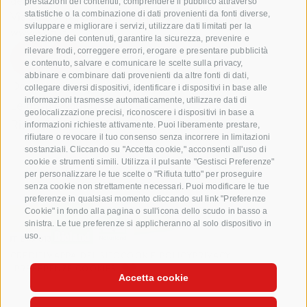
dell'Alto Adige Soc. Agricola Coop.
prestazioni dei contenuti, comprendere il pubblico attraverso
Via Jakobi 1A, 39018 Terlano, Alto Adige, Italia
statistiche o la combinazione di dati provenienti da fonti diverse,
sviluppare e migliorare i servizi, utilizzare dati limitati per la
www.vog.it
selezione dei contenuti, garantire la sicurezza, prevenire e
rilevare frodi, correggere errori, erogare e presentare pubblicità
e contenuto, salvare e comunicare le scelte sulla privacy,
abbinare e combinare dati provenienti da altre fonti di dati,
Domande e risposte
collegare diversi dispositivi, identificare i dispositivi in base alle
informazioni trasmesse automaticamente, utilizzare dati di
Le nostre varietá di mele
geolocalizzazione precisi, riconoscere i dispositivi in base a
Ricette di mele
informazioni richieste attivamente. Puoi liberamente prestare,
rifiutare o revocare il tuo consenso senza incorrere in limitazioni
sostanziali. Cliccando su "Accetta cookie," acconsenti all'uso di
cookie e strumenti simili. Utilizza il pulsante "Gestisci Preferenze"
per personalizzare le tue scelte o "Rifiuta tutto" per proseguire
senza cookie non strettamente necessari. Puoi modificare le tue
preferenze in qualsiasi momento cliccando sul link "Preferenze
Cookie" in fondo alla pagina o sull'icona dello scudo in basso a
sinistra. Le tue preferenze si applicheranno al solo dispositivo in
uso.
CREDITI
MAPPA DEL SITO
COOKIE POLICY
PRIVACY
PREFERENZE COOKIES
Accetta cookie