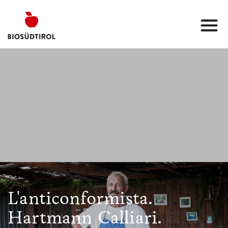
L'anticonformista.
Hartmann Calliari.