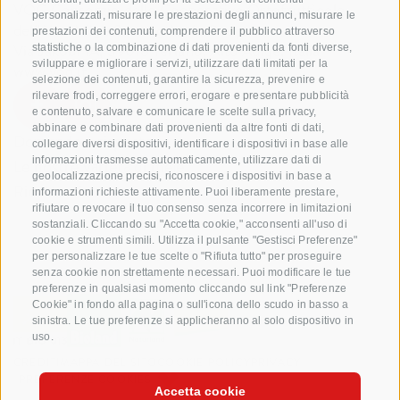
VOG Consorzio delle Cooperative Ortofrutticole
personalizzati, misurare le prestazioni degli annunci, misurare le
dell'Alto Adige Soc. Agricola Coop.
prestazioni dei contenuti, comprendere il pubblico attraverso
Via Jakobi 1A, 39018 Terlano, Alto Adige, Italia
statistiche o la combinazione di dati provenienti da fonti diverse,
sviluppare e migliorare i servizi, utilizzare dati limitati per la
www.vog.it
selezione dei contenuti, garantire la sicurezza, prevenire e
rilevare frodi, correggere errori, erogare e presentare pubblicità
e contenuto, salvare e comunicare le scelte sulla privacy,
abbinare e combinare dati provenienti da altre fonti di dati,
Domande e risposte
collegare diversi dispositivi, identificare i dispositivi in base alle
informazioni trasmesse automaticamente, utilizzare dati di
Le nostre varietá di mele
geolocalizzazione precisi, riconoscere i dispositivi in base a
Ricette di mele
informazioni richieste attivamente. Puoi liberamente prestare,
rifiutare o revocare il tuo consenso senza incorrere in limitazioni
sostanziali. Cliccando su "Accetta cookie," acconsenti all'uso di
cookie e strumenti simili. Utilizza il pulsante "Gestisci Preferenze"
per personalizzare le tue scelte o "Rifiuta tutto" per proseguire
senza cookie non strettamente necessari. Puoi modificare le tue
preferenze in qualsiasi momento cliccando sul link "Preferenze
Cookie" in fondo alla pagina o sull'icona dello scudo in basso a
sinistra. Le tue preferenze si applicheranno al solo dispositivo in
uso.
CREDITI
MAPPA DEL SITO
COOKIE POLICY
PRIVACY
PREFERENZE COOKIES
Accetta cookie