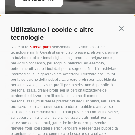
Utilizziamo i cookie e altre
Continu
tecnologie
Noi e altre
5 terze parti
selezionate utilizziamo cookie e
tecnologie simili. Questi strumenti sono essenziali per garantire
la fruizione dei contenuti digitali, migliorare la navigazione e,
previo tuo consenso, per scopi pubblicitari. Ad esempio,
potremmo utilizzare i tuoi dati per le seguenti finalità: archiviare
+39 0471 256 700
informazioni su dispositivo e/o accedervi, utilizzare dati limitati
per la selezione della pubblicità, creare profili per la pubblicità
info@biosuedtirol.com
personalizzata, utilizzare profili per la selezione di pubblicità
personalizzata, creare profili per la personalizzazione dei
contenuti, utilizzare profili per la selezione di contenuti
VOG Consorzio delle Cooperative Ortofrutticole
personalizzati, misurare le prestazioni degli annunci, misurare le
dell'Alto Adige Soc. Agricola Coop.
prestazioni dei contenuti, comprendere il pubblico attraverso
Via Jakobi 1A, 39018 Terlano, Alto Adige, Italia
statistiche o la combinazione di dati provenienti da fonti diverse,
sviluppare e migliorare i servizi, utilizzare dati limitati per la
www.vog.it
selezione dei contenuti, garantire la sicurezza, prevenire e
rilevare frodi, correggere errori, erogare e presentare pubblicità
e contenuto, salvare e comunicare le scelte sulla privacy,