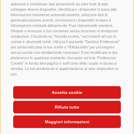
abbinare e combinare dati provenienti da altre fonti di dati,
Domande e risposte
collegare diversi dispositivi, identificare i dispositivi in base alle
informazioni trasmesse automaticamente, utilizzare dati di
Le nostre varietá di mele
geolocalizzazione precisi, riconoscere i dispositivi in base a
Ricette di mele
informazioni richieste attivamente. Puoi liberamente prestare,
rifiutare o revocare il tuo consenso senza incorrere in limitazioni
sostanziali. Cliccando su "Accetta cookie," acconsenti all'uso di
cookie e strumenti simili. Utilizza il pulsante "Gestisci Preferenze"
per personalizzare le tue scelte o "Rifiuta tutto" per proseguire
senza cookie non strettamente necessari. Puoi modificare le tue
preferenze in qualsiasi momento cliccando sul link "Preferenze
Cookie" in fondo alla pagina o sull'icona dello scudo in basso a
sinistra. Le tue preferenze si applicheranno al solo dispositivo in
uso.
CREDITI
MAPPA DEL SITO
COOKIE POLICY
PRIVACY
PREFERENZE COOKIES
Accetta cookie
Rifiuta tutto
Maggiori informazioni