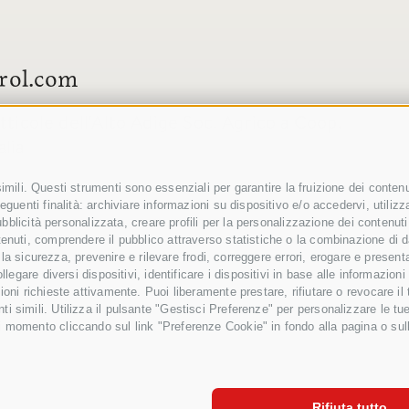
rol.com
icole dell'Alto Adige Soc. Agricola Coop.
alia
mili. Questi strumenti sono essenziali per garantire la fruizione dei contenut
guenti finalità: archiviare informazioni su dispositivo e/o accedervi, utilizzare
pubblicità personalizzata, creare profili per la personalizzazione dei contenuti,
enuti, comprendere il pubblico attraverso statistiche o la combinazione di da
ire la sicurezza, prevenire e rilevare frodi, correggere errori, erogare e prese
ollegare diversi dispositivi, identificare i dispositivi in base alle informazi
ioni richieste attivamente. Puoi liberamente prestare, rifiutare o revocare il
i simili. Utilizza il pulsante "Gestisci Preferenze" per personalizzare le tu
CREDITI
MAPP
i momento cliccando sul link "Preferenze Cookie" in fondo alla pagina o sull
Rifiuta tutto