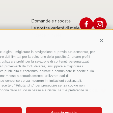
Domande e risposte
Le nostre varietá di mele
Ricette di mele
Continu
i digitali, migliorare la navigazione e, previo tuo consenso, per
 dati limitati per la selezione della pubblicità, creare profili
 utilizzare profili per la selezione di contenuti personalizzati,
ti provenienti da fonti diverse, sviluppare e migliorare i
ntare pubblicità e contenuto, salvare e comunicare le scelte sulla
oni trasmesse automaticamente, utilizzare dati di
 tuo consenso senza incorrere in limitazioni sostanziali.
e scelte o "Rifiuta tutto" per proseguire senza cookie non
A DEL SITO
COOKIE POLICY
PRIVACY
'icona dello scudo in basso a sinistra. Le tue preferenze si
PREFERENZE COOKIES
Accetta cookie