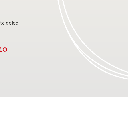
te dolce
mo