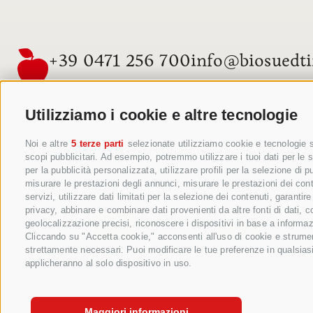
+39 0471 256 700
info@biosuedti
VOG Consorzio delle Cooperative Ortofrutt
Via Jakobi 1A, 39018 Terlano, Alto Adige, It
Utilizziamo i cookie e altre tecnologie
www.vog.it
Noi e altre
5 terze parti
selezionate utilizziamo cookie e tecnologie si
scopi pubblicitari. Ad esempio, potremmo utilizzare i tuoi dati per le se
per la pubblicità personalizzata, utilizzare profili per la selezione di 
misurare le prestazioni degli annunci, misurare le prestazioni dei cont
servizi, utilizzare dati limitati per la selezione dei contenuti, garant
privacy, abbinare e combinare dati provenienti da altre fonti di dati, c
geolocalizzazione precisi, riconoscere i dispositivi in base a informaz
Cliccando su "Accetta cookie," acconsenti all'uso di cookie e strument
strettamente necessari. Puoi modificare le tue preferenze in qualsias
applicheranno al solo dispositivo in uso.
Maggiori informazioni