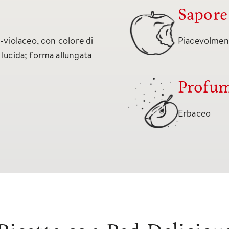
Sapore
o-violaceo, con colore di
Piacevolmen
 lucida; forma allungata
Profu
Erbaceo