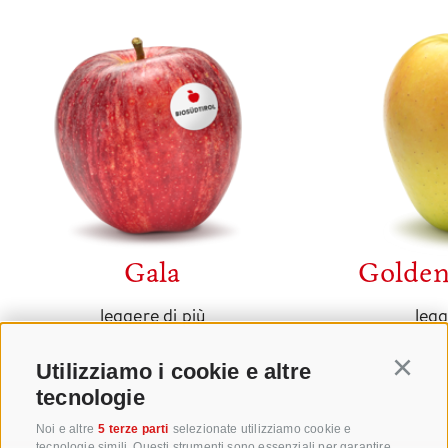
Gala
Golden
leggere di più
legg
Utilizziamo i cookie e altre
Continu
tecnologie
Noi e altre
5 terze parti
selezionate utilizziamo cookie e
tecnologie simili. Questi strumenti sono essenziali per garantire