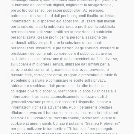
la fruizione dei contenuti digitali, migliorare la navigazione e,
previo tuo consenso, per scopi pubblicitari. Ad esempio,
potremmo utilizzare i tuoi dati per le seguenti finalità: archiviare
+39 0471 256 700
informazioni su dispositivo e/o accedervi, utilizzare dati limitati
per la selezione della pubblicità, creare profili per la pubblicità
info@biosuedtirol.com
personalizzata, utilizzare profili per la selezione di pubblicità
personalizzata, creare profili per la personalizzazione dei
contenuti, utilizzare profili per la selezione di contenuti
VOG Consorzio delle Cooperative Ortofrutticole
personalizzati, misurare le prestazioni degli annunci, misurare le
dell'Alto Adige Soc. Agricola Coop.
prestazioni dei contenuti, comprendere il pubblico attraverso
Via Jakobi 1A, 39018 Terlano, Alto Adige, Italia
statistiche o la combinazione di dati provenienti da fonti diverse,
sviluppare e migliorare i servizi, utilizzare dati limitati per la
www.vog.it
selezione dei contenuti, garantire la sicurezza, prevenire e
rilevare frodi, correggere errori, erogare e presentare pubblicità
e contenuto, salvare e comunicare le scelte sulla privacy,
abbinare e combinare dati provenienti da altre fonti di dati,
Domande e risposte
collegare diversi dispositivi, identificare i dispositivi in base alle
informazioni trasmesse automaticamente, utilizzare dati di
Le nostre varietá di mele
geolocalizzazione precisi, riconoscere i dispositivi in base a
Ricette di mele
informazioni richieste attivamente. Puoi liberamente prestare,
rifiutare o revocare il tuo consenso senza incorrere in limitazioni
sostanziali. Cliccando su "Accetta cookie," acconsenti all'uso di
cookie e strumenti simili. Utilizza il pulsante "Gestisci Preferenze"
per personalizzare le tue scelte o "Rifiuta tutto" per proseguire