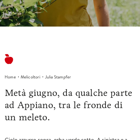
Home
Melicoltori
Julia Stampfer
Metà giugno, da qualche parte
ad Appiano, tra le fronde di
un meleto.
Cielo azzurro sopra, erba verde sotto. A sinistra e a