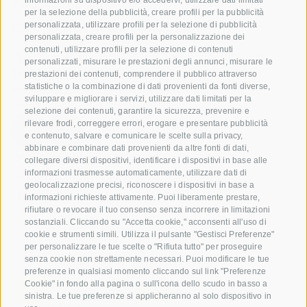
+39 0471 256 700
informazioni su dispositivo e/o accedervi, utilizzare dati limitati
per la selezione della pubblicità, creare profili per la pubblicità
info@biosuedtirol.com
personalizzata, utilizzare profili per la selezione di pubblicità
personalizzata, creare profili per la personalizzazione dei
contenuti, utilizzare profili per la selezione di contenuti
VOG Consorzio delle Cooperative Ortofrutticole
personalizzati, misurare le prestazioni degli annunci, misurare le
dell'Alto Adige Soc. Agricola Coop.
prestazioni dei contenuti, comprendere il pubblico attraverso
Via Jakobi 1A, 39018 Terlano, Alto Adige, Italia
statistiche o la combinazione di dati provenienti da fonti diverse,
sviluppare e migliorare i servizi, utilizzare dati limitati per la
www.vog.it
selezione dei contenuti, garantire la sicurezza, prevenire e
rilevare frodi, correggere errori, erogare e presentare pubblicità
e contenuto, salvare e comunicare le scelte sulla privacy,
abbinare e combinare dati provenienti da altre fonti di dati,
Domande e risposte
collegare diversi dispositivi, identificare i dispositivi in base alle
informazioni trasmesse automaticamente, utilizzare dati di
Le nostre varietá di mele
geolocalizzazione precisi, riconoscere i dispositivi in base a
Ricette di mele
informazioni richieste attivamente. Puoi liberamente prestare,
rifiutare o revocare il tuo consenso senza incorrere in limitazioni
sostanziali. Cliccando su "Accetta cookie," acconsenti all'uso di
cookie e strumenti simili. Utilizza il pulsante "Gestisci Preferenze"
per personalizzare le tue scelte o "Rifiuta tutto" per proseguire
senza cookie non strettamente necessari. Puoi modificare le tue
preferenze in qualsiasi momento cliccando sul link "Preferenze
Cookie" in fondo alla pagina o sull'icona dello scudo in basso a
sinistra. Le tue preferenze si applicheranno al solo dispositivo in