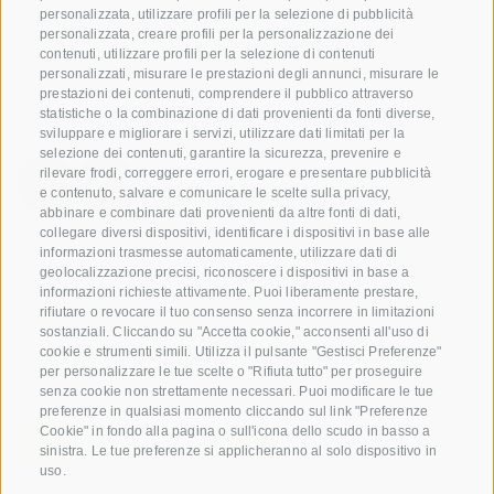
info@biosuedtirol.com
personalizzata, utilizzare profili per la selezione di pubblicità
personalizzata, creare profili per la personalizzazione dei
contenuti, utilizzare profili per la selezione di contenuti
VOG Consorzio delle Cooperative Ortofrutticole
personalizzati, misurare le prestazioni degli annunci, misurare le
dell'Alto Adige Soc. Agricola Coop.
prestazioni dei contenuti, comprendere il pubblico attraverso
Via Jakobi 1A, 39018 Terlano, Alto Adige, Italia
statistiche o la combinazione di dati provenienti da fonti diverse,
sviluppare e migliorare i servizi, utilizzare dati limitati per la
www.vog.it
selezione dei contenuti, garantire la sicurezza, prevenire e
rilevare frodi, correggere errori, erogare e presentare pubblicità
e contenuto, salvare e comunicare le scelte sulla privacy,
abbinare e combinare dati provenienti da altre fonti di dati,
Domande e risposte
collegare diversi dispositivi, identificare i dispositivi in base alle
informazioni trasmesse automaticamente, utilizzare dati di
Le nostre varietá di mele
geolocalizzazione precisi, riconoscere i dispositivi in base a
Ricette di mele
informazioni richieste attivamente. Puoi liberamente prestare,
rifiutare o revocare il tuo consenso senza incorrere in limitazioni
sostanziali. Cliccando su "Accetta cookie," acconsenti all'uso di
cookie e strumenti simili. Utilizza il pulsante "Gestisci Preferenze"
per personalizzare le tue scelte o "Rifiuta tutto" per proseguire
senza cookie non strettamente necessari. Puoi modificare le tue
preferenze in qualsiasi momento cliccando sul link "Preferenze
Cookie" in fondo alla pagina o sull'icona dello scudo in basso a
sinistra. Le tue preferenze si applicheranno al solo dispositivo in
uso.