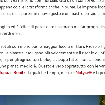
ele dei Werths sono commercializzate da un consorzio. L'A
i appena colti e la trasforma anche in purea. Le imprese loc
 crea dalla purea un nuovo gusto e un mastro birraio ci pr
ico ed è felice di poter dare una mano nel far progredire i
 verdi e vivi.
iù sottili con meno pesi e maggior luce tra i filari. Padre 
, le piante si asciugano più velocemente e il rischio di inf
glia per gli agricoltori biologici. Dopo tutto, non ci sono a
una pianta, meglio è. Questo è vero soprattutto con le var
Topaz
e
Bonita
da qualche tempo, mentre
Natyra®
è la pr