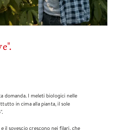
e".
a domanda. I meleti biologici nelle
tutto in cima alla pianta, il sole
".
e il sovescio crescono nei filari, che