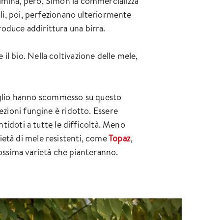
simina, però, Simon la commercializza
ali, poi, perfezionano ulteriormente
oduce addirittura una birra.
l bio. Nella coltivazione delle mele,
e figlio hanno scommesso su questo
ezioni fungine è ridotto. Essere
ntidoti a tutte le difficoltà. Meno
ietà di mele resistenti, come
Topaz
,
ossima varietà che pianteranno.