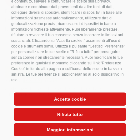
e contenuto, salvare e comunicare le scelte sulla privacy,
abbinare e combinare dati provenienti da altre fonti di dati,
Domande e risposte
collegare diversi dispositivi, identificare i dispositivi in base alle
informazioni trasmesse automaticamente, utilizzare dati di
Le nostre varietá di mele
geolocalizzazione precisi, riconoscere i dispositivi in base a
Ricette di mele
informazioni richieste attivamente. Puoi liberamente prestare,
rifiutare o revocare il tuo consenso senza incorrere in limitazioni
sostanziali. Cliccando su "Accetta cookie," acconsenti all'uso di
cookie e strumenti simili. Utilizza il pulsante "Gestisci Preferenze"
per personalizzare le tue scelte o "Rifiuta tutto" per proseguire
senza cookie non strettamente necessari. Puoi modificare le tue
preferenze in qualsiasi momento cliccando sul link "Preferenze
Cookie" in fondo alla pagina o sull'icona dello scudo in basso a
sinistra. Le tue preferenze si applicheranno al solo dispositivo in
uso.
CREDITI
MAPPA DEL SITO
COOKIE POLICY
PRIVACY
PREFERENZE COOKIES
Accetta cookie
Rifiuta tutto
Maggiori informazioni