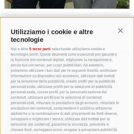
1
2
3
4
5
Utilizziamo i cookie e altre
Continu
tecnologie
Noi e altre
5 terze parti
selezionate utilizziamo cookie e
tecnologie simili. Questi strumenti sono essenziali per garantire
la fruizione dei contenuti digitali, migliorare la navigazione e,
previo tuo consenso, per scopi pubblicitari. Ad esempio,
potremmo utilizzare i tuoi dati per le seguenti finalità: archiviare
+39 0471 256 700
informazioni su dispositivo e/o accedervi, utilizzare dati limitati
per la selezione della pubblicità, creare profili per la pubblicità
info@biosuedtirol.com
personalizzata, utilizzare profili per la selezione di pubblicità
personalizzata, creare profili per la personalizzazione dei
contenuti, utilizzare profili per la selezione di contenuti
VOG Consorzio delle Cooperative Ortofrutticole
personalizzati, misurare le prestazioni degli annunci, misurare le
dell'Alto Adige Soc. Agricola Coop.
prestazioni dei contenuti, comprendere il pubblico attraverso
Via Jakobi 1A, 39018 Terlano, Alto Adige, Italia
statistiche o la combinazione di dati provenienti da fonti diverse,
sviluppare e migliorare i servizi, utilizzare dati limitati per la
www.vog.it
selezione dei contenuti, garantire la sicurezza, prevenire e
rilevare frodi, correggere errori, erogare e presentare pubblicità