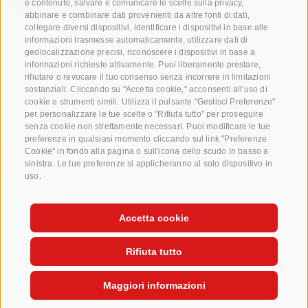
e contenuto, salvare e comunicare le scelte sulla privacy,
abbinare e combinare dati provenienti da altre fonti di dati,
Domande e risposte
collegare diversi dispositivi, identificare i dispositivi in base alle
informazioni trasmesse automaticamente, utilizzare dati di
Le nostre varietá di mele
geolocalizzazione precisi, riconoscere i dispositivi in base a
Ricette di mele
informazioni richieste attivamente. Puoi liberamente prestare,
rifiutare o revocare il tuo consenso senza incorrere in limitazioni
sostanziali. Cliccando su "Accetta cookie," acconsenti all'uso di
cookie e strumenti simili. Utilizza il pulsante "Gestisci Preferenze"
per personalizzare le tue scelte o "Rifiuta tutto" per proseguire
senza cookie non strettamente necessari. Puoi modificare le tue
preferenze in qualsiasi momento cliccando sul link "Preferenze
Cookie" in fondo alla pagina o sull'icona dello scudo in basso a
sinistra. Le tue preferenze si applicheranno al solo dispositivo in
uso.
CREDITI
MAPPA DEL SITO
COOKIE POLICY
PRIVACY
PREFERENZE COOKIES
Accetta cookie
Rifiuta tutto
Maggiori informazioni