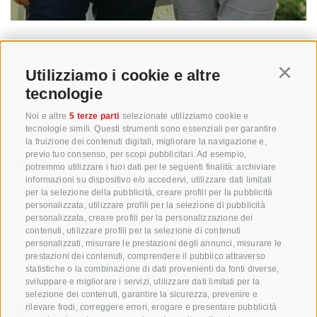
1
2
3
4
5
Utilizziamo i cookie e altre
Continu
tecnologie
Noi e altre
5 terze parti
selezionate utilizziamo cookie e
tecnologie simili. Questi strumenti sono essenziali per garantire
la fruizione dei contenuti digitali, migliorare la navigazione e,
previo tuo consenso, per scopi pubblicitari. Ad esempio,
potremmo utilizzare i tuoi dati per le seguenti finalità: archiviare
+39 0471 256 700
informazioni su dispositivo e/o accedervi, utilizzare dati limitati
per la selezione della pubblicità, creare profili per la pubblicità
info@biosuedtirol.com
personalizzata, utilizzare profili per la selezione di pubblicità
personalizzata, creare profili per la personalizzazione dei
contenuti, utilizzare profili per la selezione di contenuti
VOG Consorzio delle Cooperative Ortofrutticole
personalizzati, misurare le prestazioni degli annunci, misurare le
dell'Alto Adige Soc. Agricola Coop.
prestazioni dei contenuti, comprendere il pubblico attraverso
Via Jakobi 1A, 39018 Terlano, Alto Adige, Italia
statistiche o la combinazione di dati provenienti da fonti diverse,
sviluppare e migliorare i servizi, utilizzare dati limitati per la
www.vog.it
selezione dei contenuti, garantire la sicurezza, prevenire e
rilevare frodi, correggere errori, erogare e presentare pubblicità