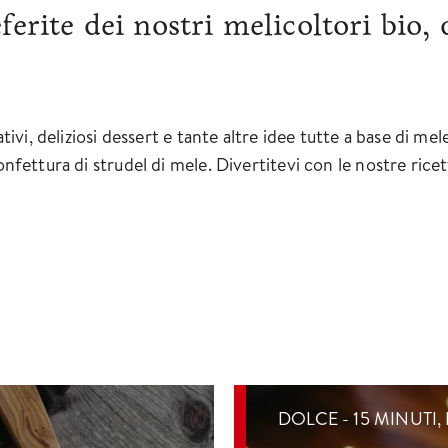
ferite dei nostri melicoltori bio,
eativi, deliziosi dessert e tante altre idee tutte a base di m
confettura di strudel di mele. Divertitevi con le nostre ric
DOLCE - 15 MINUTI,