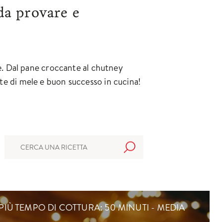
 da provare e
ele. Dal pane croccante al chutney
ette di mele e buon successo in cucina!
 PIÙ TEMPO DI COTTURA: 50 MINUTI - MEDIA