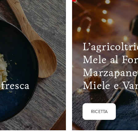
L’agricoltr
Mele al Fo
Marzapane a
fresca
Miele e Van
RICETTA