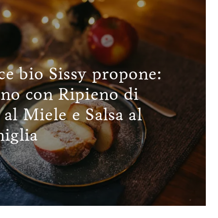
ice bio Sissy propone:
rno con Ripieno di
l Miele e Salsa al
iglia