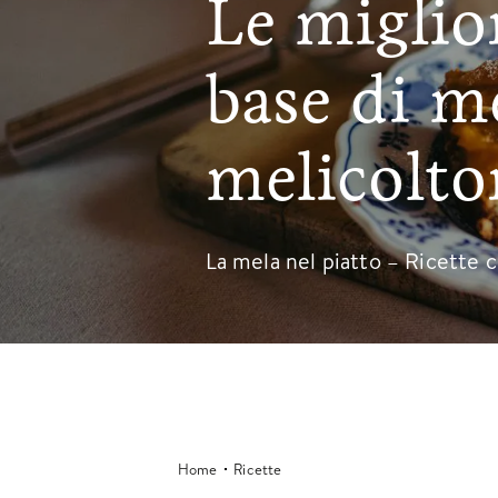
Le miglior
base di m
melicoltor
La mela nel piatto – Ricette c
Home
Ricette