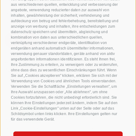
info@biosuedtirol.com
aus verschiedenen quellen, entwicklung und verbesserung der
angebote, verwendung reduzierter daten zur auswahl von
Verband der Südtiroler Obstgenossenschaften
inhalten, gewährleistung der sicherheit, verhinderung und
Jakobistraße 1A, 39018 Terlan, Südtirol, Italien
aufdeckung von betrug und fehlerbehebung, bereitstellung und
anzeige von werbung und inhalten, ihre entscheidungen zum
www.vog.it
datenschutz speichern und übermitteln, abgleichung und
kombination von daten aus unterschiedlichen quellen,
verknüpfung verschiedener endgeräte, identifikation von
endgeräten anhand automatisch übermittelter informationen,
Fragen & Antworten
verwendung genauer standortdaten, geräte anhand von aktiv
angeforderten informationen identifizieren. Es steht Ihnen frei,
Unsere Apfelsorten
Ihre Zustimmung zu erteilen, zu verweigern oder zu widerrufen,
Apfelrezepte
ohne dass dies zu wesentlichen Einschränkungen führt. Wenn
Sie auf „Cookies akzeptieren" klicken, erklären Sie sich mit der
Verwendung von Cookies und ähnlichen Tools einverstanden.
Verwenden Sie die Schaltfläche „Einstellungen verwalten", um
Ihre Auswahl anzupassen oder „Alle ablehnen", um ohne
Cookies fortzufahren, die nicht unbedingt erforderlich sind. Sie
können Ihre Einstellungen jederzeit ändern, indem Sie auf den
Link „Cookie-Einstellungen" unten auf der Seite oder auf das
Schildsymbol unten links klicken. Ihre Einstellungen gelten nur
für das verwendete Gerät.
IMPRESSUM
SITEMAP
COOKIE-RICHTLINIE
PRIVACY
COOKIE PRÄFERENZEN