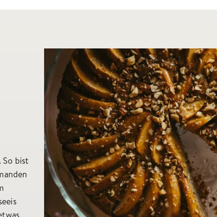
 So bist
emanden
m
seeis
etwas