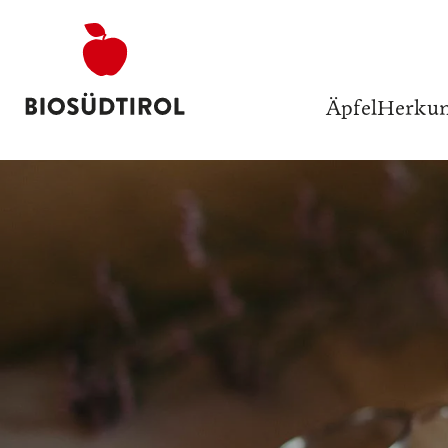
Äpfel
Herkun