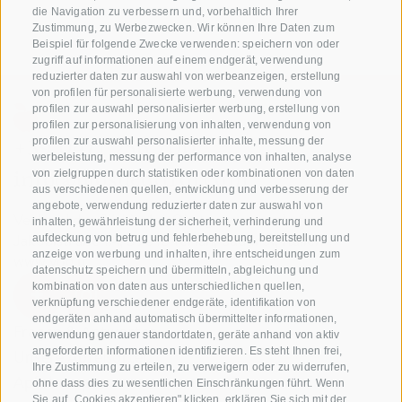
die Navigation zu verbessern und, vorbehaltlich Ihrer
Zustimmung, zu Werbezwecken. Wir können Ihre Daten zum
Beispiel für folgende Zwecke verwenden: speichern von oder
zugriff auf informationen auf einem endgerät, verwendung
reduzierter daten zur auswahl von werbeanzeigen, erstellung
von profilen für personalisierte werbung, verwendung von
profilen zur auswahl personalisierter werbung, erstellung von
profilen zur personalisierung von inhalten, verwendung von
+39 0471 256 700
profilen zur auswahl personalisierter inhalte, messung der
werbeleistung, messung der performance von inhalten, analyse
info@biosuedtirol.com
von zielgruppen durch statistiken oder kombinationen von daten
aus verschiedenen quellen, entwicklung und verbesserung der
angebote, verwendung reduzierter daten zur auswahl von
Verband der Südtiroler Obstgenossenschaften
inhalten, gewährleistung der sicherheit, verhinderung und
Jakobistraße 1A, 39018 Terlan, Südtirol, Italien
aufdeckung von betrug und fehlerbehebung, bereitstellung und
anzeige von werbung und inhalten, ihre entscheidungen zum
www.vog.it
datenschutz speichern und übermitteln, abgleichung und
kombination von daten aus unterschiedlichen quellen,
verknüpfung verschiedener endgeräte, identifikation von
endgeräten anhand automatisch übermittelter informationen,
Fragen & Antworten
verwendung genauer standortdaten, geräte anhand von aktiv
angeforderten informationen identifizieren. Es steht Ihnen frei,
Unsere Apfelsorten
Ihre Zustimmung zu erteilen, zu verweigern oder zu widerrufen,
Apfelrezepte
ohne dass dies zu wesentlichen Einschränkungen führt. Wenn
Sie auf „Cookies akzeptieren" klicken, erklären Sie sich mit der