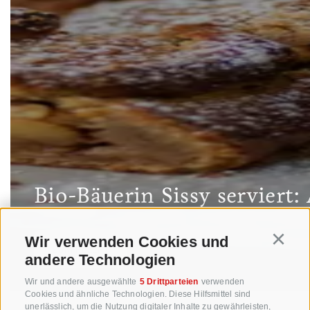
Bio-Bäuerin Sissy serviert:
Wir verwenden Cookies und
Continu
ZUM REZEPT
andere Technologien
Wir und andere ausgewählte
5 Drittparteien
verwenden
Cookies und ähnliche Technologien. Diese Hilfsmittel sind
unerlässlich, um die Nutzung digitaler Inhalte zu gewährleisten,