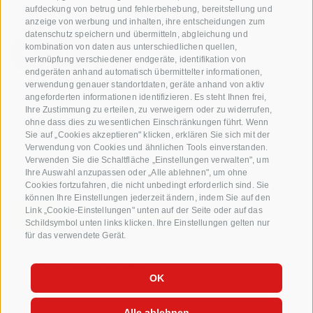
Jakobistraße 1A, 39018 Terlan, Südtirol, Italien
aufdeckung von betrug und fehlerbehebung, bereitstellung und
anzeige von werbung und inhalten, ihre entscheidungen zum
www.vog.it
datenschutz speichern und übermitteln, abgleichung und
kombination von daten aus unterschiedlichen quellen,
verknüpfung verschiedener endgeräte, identifikation von
endgeräten anhand automatisch übermittelter informationen,
Fragen & Antworten
verwendung genauer standortdaten, geräte anhand von aktiv
angeforderten informationen identifizieren. Es steht Ihnen frei,
Unsere Apfelsorten
Ihre Zustimmung zu erteilen, zu verweigern oder zu widerrufen,
Apfelrezepte
ohne dass dies zu wesentlichen Einschränkungen führt. Wenn
Sie auf „Cookies akzeptieren" klicken, erklären Sie sich mit der
Verwendung von Cookies und ähnlichen Tools einverstanden.
Verwenden Sie die Schaltfläche „Einstellungen verwalten", um
Ihre Auswahl anzupassen oder „Alle ablehnen", um ohne
Cookies fortzufahren, die nicht unbedingt erforderlich sind. Sie
können Ihre Einstellungen jederzeit ändern, indem Sie auf den
Link „Cookie-Einstellungen" unten auf der Seite oder auf das
Schildsymbol unten links klicken. Ihre Einstellungen gelten nur
für das verwendete Gerät.
IMPRESSUM
SITEMAP
COOKIE-RICHTLINIE
PRIVACY
COOKIE PRÄFERENZEN
OK
Alle ablehnen