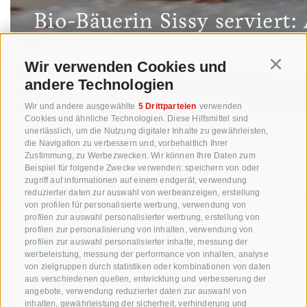
Bio-Bäuerin Sissy serviert:
Wir verwenden Cookies und
Continu
ZUM REZEPT
andere Technologien
Wir und andere ausgewählte
5 Drittparteien
verwenden
Cookies und ähnliche Technologien. Diese Hilfsmittel sind
unerlässlich, um die Nutzung digitaler Inhalte zu gewährleisten,
die Navigation zu verbessern und, vorbehaltlich Ihrer
Zustimmung, zu Werbezwecken. Wir können Ihre Daten zum
Beispiel für folgende Zwecke verwenden: speichern von oder
zugriff auf informationen auf einem endgerät, verwendung
reduzierter daten zur auswahl von werbeanzeigen, erstellung
von profilen für personalisierte werbung, verwendung von
profilen zur auswahl personalisierter werbung, erstellung von
profilen zur personalisierung von inhalten, verwendung von
+39 0471 256 700
profilen zur auswahl personalisierter inhalte, messung der
werbeleistung, messung der performance von inhalten, analyse
info@biosuedtirol.com
von zielgruppen durch statistiken oder kombinationen von daten
aus verschiedenen quellen, entwicklung und verbesserung der
angebote, verwendung reduzierter daten zur auswahl von
Verband der Südtiroler Obstgenossenschaften
inhalten, gewährleistung der sicherheit, verhinderung und