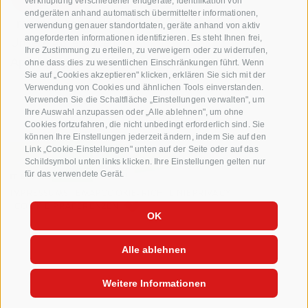
verknüpfung verschiedener endgeräte, identifikation von
endgeräten anhand automatisch übermittelter informationen,
Fragen & Antworten
verwendung genauer standortdaten, geräte anhand von aktiv
angeforderten informationen identifizieren. Es steht Ihnen frei,
Unsere Apfelsorten
Ihre Zustimmung zu erteilen, zu verweigern oder zu widerrufen,
Apfelrezepte
ohne dass dies zu wesentlichen Einschränkungen führt. Wenn
Sie auf „Cookies akzeptieren" klicken, erklären Sie sich mit der
Verwendung von Cookies und ähnlichen Tools einverstanden.
Verwenden Sie die Schaltfläche „Einstellungen verwalten", um
Ihre Auswahl anzupassen oder „Alle ablehnen", um ohne
Cookies fortzufahren, die nicht unbedingt erforderlich sind. Sie
können Ihre Einstellungen jederzeit ändern, indem Sie auf den
Link „Cookie-Einstellungen" unten auf der Seite oder auf das
Schildsymbol unten links klicken. Ihre Einstellungen gelten nur
für das verwendete Gerät.
IMPRESSUM
SITEMAP
COOKIE-RICHTLINIE
PRIVACY
COOKIE PRÄFERENZEN
OK
Alle ablehnen
Weitere Informationen