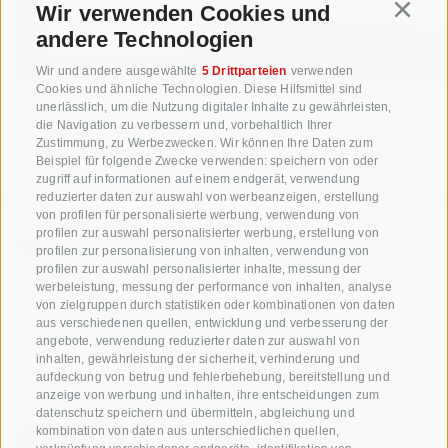
Wir verwenden Cookies und
Continu
ZUM REZEPT
andere Technologien
Wir und andere ausgewählte
5 Drittparteien
verwenden
Cookies und ähnliche Technologien. Diese Hilfsmittel sind
unerlässlich, um die Nutzung digitaler Inhalte zu gewährleisten,
die Navigation zu verbessern und, vorbehaltlich Ihrer
Zustimmung, zu Werbezwecken. Wir können Ihre Daten zum
Beispiel für folgende Zwecke verwenden: speichern von oder
zugriff auf informationen auf einem endgerät, verwendung
reduzierter daten zur auswahl von werbeanzeigen, erstellung
von profilen für personalisierte werbung, verwendung von
profilen zur auswahl personalisierter werbung, erstellung von
profilen zur personalisierung von inhalten, verwendung von
+39 0471 256 700
profilen zur auswahl personalisierter inhalte, messung der
werbeleistung, messung der performance von inhalten, analyse
info@biosuedtirol.com
von zielgruppen durch statistiken oder kombinationen von daten
aus verschiedenen quellen, entwicklung und verbesserung der
angebote, verwendung reduzierter daten zur auswahl von
Verband der Südtiroler Obstgenossenschaften
inhalten, gewährleistung der sicherheit, verhinderung und
Jakobistraße 1A, 39018 Terlan, Südtirol, Italien
aufdeckung von betrug und fehlerbehebung, bereitstellung und
anzeige von werbung und inhalten, ihre entscheidungen zum
www.vog.it
datenschutz speichern und übermitteln, abgleichung und
kombination von daten aus unterschiedlichen quellen,