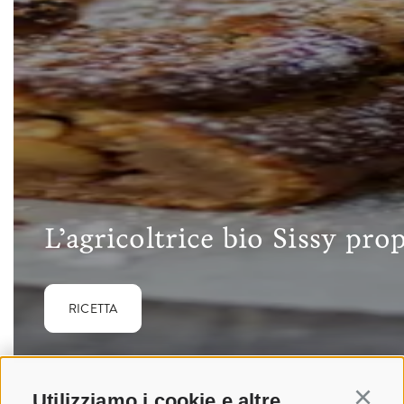
L’agricoltrice bio Sissy pro
RICETTA
Utilizziamo i cookie e altre
Continu