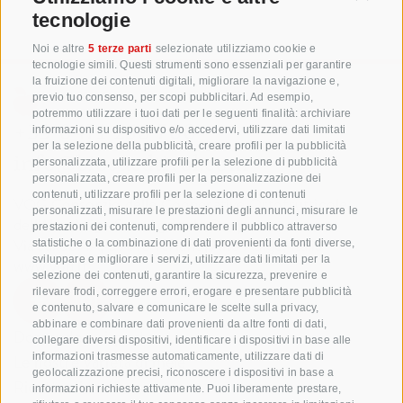
tecnologie
Noi e altre
5 terze parti
selezionate utilizziamo cookie e
tecnologie simili. Questi strumenti sono essenziali per garantire
la fruizione dei contenuti digitali, migliorare la navigazione e,
previo tuo consenso, per scopi pubblicitari. Ad esempio,
potremmo utilizzare i tuoi dati per le seguenti finalità: archiviare
+39 0471 256 700
informazioni su dispositivo e/o accedervi, utilizzare dati limitati
per la selezione della pubblicità, creare profili per la pubblicità
info@biosuedtirol.com
personalizzata, utilizzare profili per la selezione di pubblicità
personalizzata, creare profili per la personalizzazione dei
contenuti, utilizzare profili per la selezione di contenuti
VOG Consorzio delle Cooperative Ortofrutticole
personalizzati, misurare le prestazioni degli annunci, misurare le
dell'Alto Adige Soc. Agricola Coop.
prestazioni dei contenuti, comprendere il pubblico attraverso
Via Jakobi 1A, 39018 Terlano, Alto Adige, Italia
statistiche o la combinazione di dati provenienti da fonti diverse,
sviluppare e migliorare i servizi, utilizzare dati limitati per la
www.vog.it
selezione dei contenuti, garantire la sicurezza, prevenire e
rilevare frodi, correggere errori, erogare e presentare pubblicità
e contenuto, salvare e comunicare le scelte sulla privacy,
abbinare e combinare dati provenienti da altre fonti di dati,
Domande e risposte
collegare diversi dispositivi, identificare i dispositivi in base alle
informazioni trasmesse automaticamente, utilizzare dati di
Le nostre varietá di mele
geolocalizzazione precisi, riconoscere i dispositivi in base a
Ricette di mele
informazioni richieste attivamente. Puoi liberamente prestare,