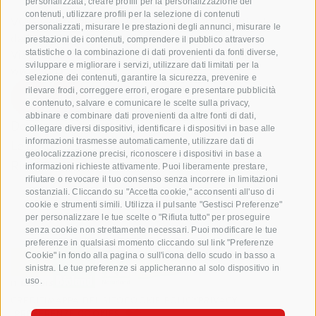
personalizzata, creare profili per la personalizzazione dei
contenuti, utilizzare profili per la selezione di contenuti
VOG Consorzio delle Cooperative Ortofrutticole
personalizzati, misurare le prestazioni degli annunci, misurare le
dell'Alto Adige Soc. Agricola Coop.
prestazioni dei contenuti, comprendere il pubblico attraverso
Via Jakobi 1A, 39018 Terlano, Alto Adige, Italia
statistiche o la combinazione di dati provenienti da fonti diverse,
sviluppare e migliorare i servizi, utilizzare dati limitati per la
www.vog.it
selezione dei contenuti, garantire la sicurezza, prevenire e
rilevare frodi, correggere errori, erogare e presentare pubblicità
e contenuto, salvare e comunicare le scelte sulla privacy,
abbinare e combinare dati provenienti da altre fonti di dati,
Domande e risposte
collegare diversi dispositivi, identificare i dispositivi in base alle
informazioni trasmesse automaticamente, utilizzare dati di
Le nostre varietá di mele
geolocalizzazione precisi, riconoscere i dispositivi in base a
Ricette di mele
informazioni richieste attivamente. Puoi liberamente prestare,
rifiutare o revocare il tuo consenso senza incorrere in limitazioni
sostanziali. Cliccando su "Accetta cookie," acconsenti all'uso di
cookie e strumenti simili. Utilizza il pulsante "Gestisci Preferenze"
per personalizzare le tue scelte o "Rifiuta tutto" per proseguire
senza cookie non strettamente necessari. Puoi modificare le tue
preferenze in qualsiasi momento cliccando sul link "Preferenze
Cookie" in fondo alla pagina o sull'icona dello scudo in basso a
sinistra. Le tue preferenze si applicheranno al solo dispositivo in
uso.
CREDITI
MAPPA DEL SITO
COOKIE POLICY
PRIVACY
PREFERENZE COOKIES