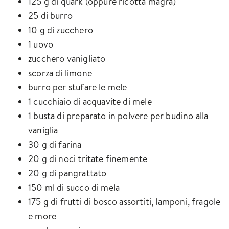
125 g di quark (oppure ricotta magra)
25 di burro
10 g di zucchero
1 uovo
zucchero vanigliato
scorza di limone
burro per stufare le mele
1 cucchiaio di acquavite di mele
1 busta di preparato in polvere per budino alla
vaniglia
30 g di farina
20 g di noci tritate finemente
20 g di pangrattato
150 ml di succo di mela
175 g di frutti di bosco assortiti, lamponi, fragole
e more