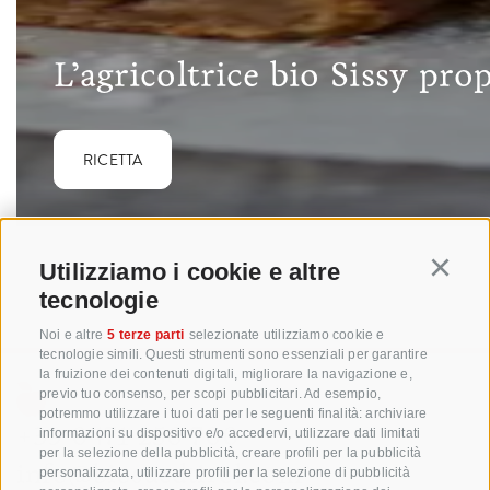
L’agricoltrice bio Sissy pro
RICETTA
Utilizziamo i cookie e altre
Continu
tecnologie
Noi e altre
5 terze parti
selezionate utilizziamo cookie e
tecnologie simili. Questi strumenti sono essenziali per garantire
la fruizione dei contenuti digitali, migliorare la navigazione e,
previo tuo consenso, per scopi pubblicitari. Ad esempio,
potremmo utilizzare i tuoi dati per le seguenti finalità: archiviare
+39 0471 256 700
informazioni su dispositivo e/o accedervi, utilizzare dati limitati
per la selezione della pubblicità, creare profili per la pubblicità
info@biosuedtirol.com
personalizzata, utilizzare profili per la selezione di pubblicità