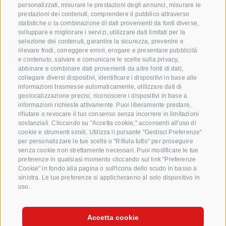
VOG Consorzio delle Cooperative Ortofrutticole
personalizzati, misurare le prestazioni degli annunci, misurare le
dell'Alto Adige Soc. Agricola Coop.
prestazioni dei contenuti, comprendere il pubblico attraverso
Via Jakobi 1A, 39018 Terlano, Alto Adige, Italia
statistiche o la combinazione di dati provenienti da fonti diverse,
sviluppare e migliorare i servizi, utilizzare dati limitati per la
www.vog.it
selezione dei contenuti, garantire la sicurezza, prevenire e
rilevare frodi, correggere errori, erogare e presentare pubblicità
e contenuto, salvare e comunicare le scelte sulla privacy,
abbinare e combinare dati provenienti da altre fonti di dati,
Domande e risposte
collegare diversi dispositivi, identificare i dispositivi in base alle
informazioni trasmesse automaticamente, utilizzare dati di
Le nostre varietá di mele
geolocalizzazione precisi, riconoscere i dispositivi in base a
Ricette di mele
informazioni richieste attivamente. Puoi liberamente prestare,
rifiutare o revocare il tuo consenso senza incorrere in limitazioni
sostanziali. Cliccando su "Accetta cookie," acconsenti all'uso di
cookie e strumenti simili. Utilizza il pulsante "Gestisci Preferenze"
per personalizzare le tue scelte o "Rifiuta tutto" per proseguire
senza cookie non strettamente necessari. Puoi modificare le tue
preferenze in qualsiasi momento cliccando sul link "Preferenze
Cookie" in fondo alla pagina o sull'icona dello scudo in basso a
sinistra. Le tue preferenze si applicheranno al solo dispositivo in
uso.
CREDITI
MAPPA DEL SITO
COOKIE POLICY
PRIVACY
PREFERENZE COOKIES
Accetta cookie